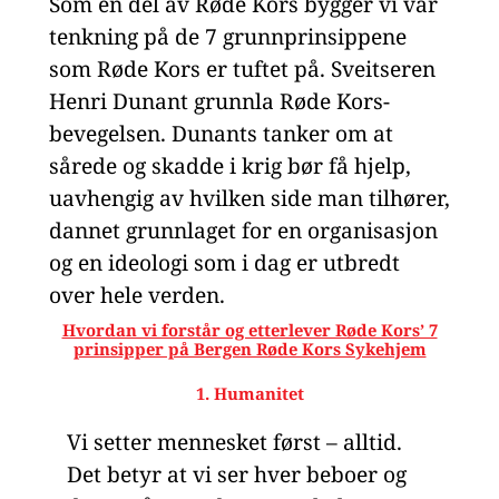
Som en del av Røde Kors bygger vi vår
tenkning på de 7 grunnprinsippene
som Røde Kors er tuftet på. Sveitseren
Henri Dunant grunnla Røde Kors-
bevegelsen. Dunants tanker om at
sårede og skadde i krig bør få hjelp,
uavhengig av hvilken side man tilhører,
dannet grunnlaget for en organisasjon
og en ideologi som i dag er utbredt
over hele verden.
Hvordan vi forstår og etterlever Røde Kors’ 7
prinsipper på Bergen Røde Kors Sykehjem
1. Humanitet
Vi setter mennesket først – alltid.
Det betyr at vi ser hver beboer og